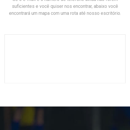
suficientes e você quiser nos encontrar, abaixo você
encontrará um mapa com uma rota até nosso escritório.