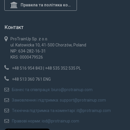
Правила та політика конф.
Контакт
ProTrainUp Sp. z o.o.
ul. Katowicka 10, 41-500 Chorzów, Poland
NIP: 634-282-16-31
KRS: 0000479526
+48 516 954 843 | +48 535 352 535 PL
+48 513 360 761 ENG
Бізнес та співпраця:
biuro@protrainup.com
Замовлення і підтримка:
support@protrainup.com
Технічна підтримка та коментарі:
it@protrainup.com
Правові норми:
iod@protrainup.com