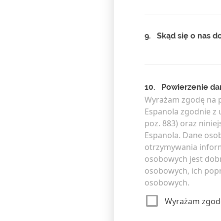
9.
Skąd się o nas d
10.
Powierzenie d
Wyrażam zgodę na p
Espanola zgodnie z u
poz. 883) oraz nini
Espanola. Dane oso
otrzymywania inform
osobowych jest dob
osobowych, ich popr
osobowych.
Wyrażam zgod