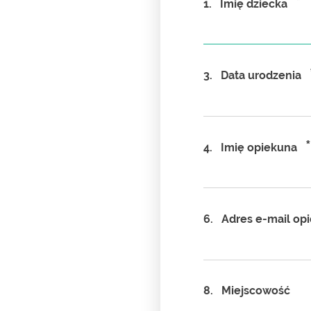
*
1.
Imię dziecka
3.
Data urodzenia
*
4.
Imię opiekuna
6.
Adres e-mail op
8.
Miejscowość