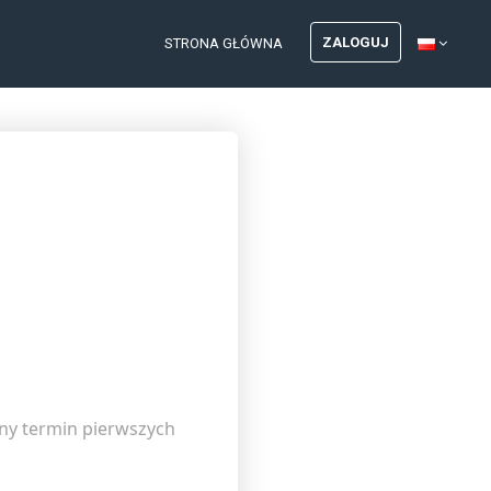
ZALOGUJ
STRONA GŁÓWNA
dny termin pierwszych