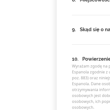
9.
Skąd się o n
10.
Powierzeni
Wyrażam zgodę na p
Espanola zgodnie z u
poz. 883) oraz nini
Espanola. Dane oso
otrzymywania inform
osobowych jest dob
osobowych, ich popr
osobowych.