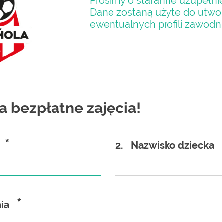
Prosimy o staranne uzupełnie
Dane zostaną użyte do utwo
ewentualnych profili zawodn
na bezpłatne zajęcia!
*
2.
Nazwisko dziecka
*
ia