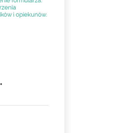
nie formularza.
rzenia
ików i opiekunów.
*