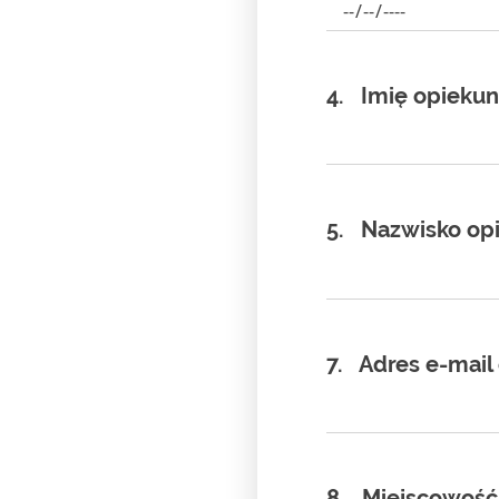
4.
Imię opieku
5.
Nazwisko op
7.
Adres e-mail
8.
Miejscowość