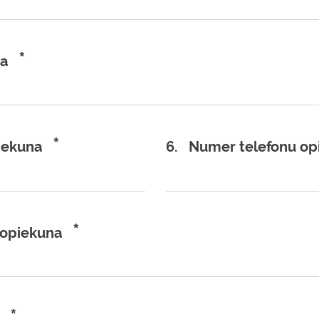
*
na
*
iekuna
6.
Numer telefonu op
*
 opiekuna
*