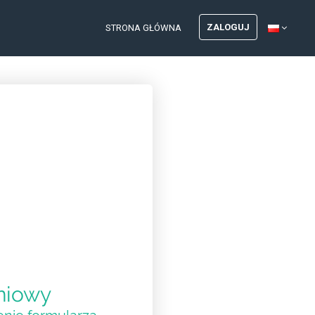
ZALOGUJ
STRONA GŁÓWNA
niowy