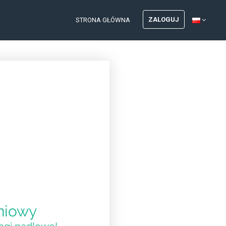
ZALOGUJ
STRONA GŁÓWNA
niowy