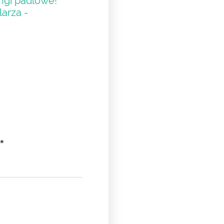
ngi padlowe!
arza -
*