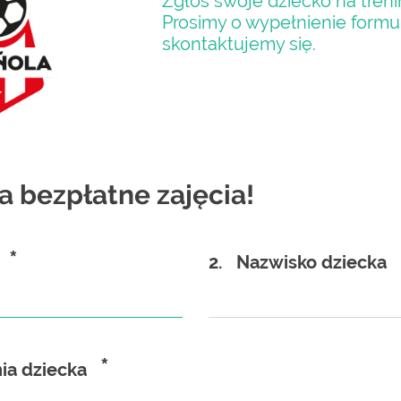
Zgłoś swoje dziecko na treni
Prosimy o wypełnienie formul
skontaktujemy się.
na bezpłatne zajęcia!
*
2.
Nazwisko dziecka
*
ia dziecka