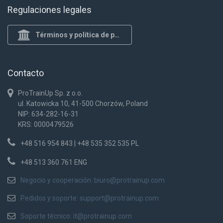
Regulaciones legales
Términos y política de privacidad
Contacto
ProTrainUp Sp. z o.o.
ul. Katowicka 10, 41-500 Chorzów, Poland
NIP: 634-282-16-31
KRS: 0000479526
+48 516 954 843 | +48 535 352 535 PL
+48 513 360 761 ENG
Negocio y cooperación:
biuro@protrainup.com
Pedidos y soporte:
support@protrainup.com
Soporte técnico:
it@protrainup.com